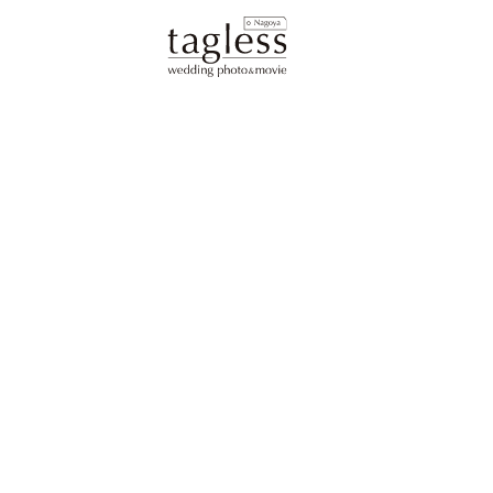
プ
tagless
フ
衣
お
よ
お
ア
ラ
Nagoya
ォ
装
客
く
渡
ク
ン
と
ト
様
あ
し
セ
は
ギ
の
る
ま
ス
ャ
声
質
で
ラ
問
の
リ
流
ー
れ
相
談
予
約
を
す
る